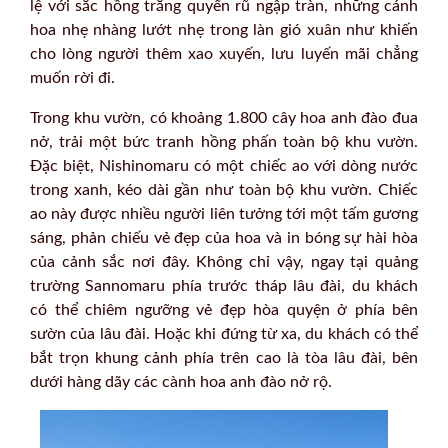
lệ với sắc hồng trắng quyến rũ ngập tràn, những cánh
hoa nhẹ nhàng lướt nhẹ trong làn gió xuân như khiến
cho lòng người thêm xao xuyến, lưu luyến mãi chẳng
muốn rời đi.
Trong khu vườn, có khoảng 1.800 cây hoa anh đào đua
nở, trải một bức tranh hồng phấn toàn bộ khu vườn.
Đặc biệt, Nishinomaru có một chiếc ao với dòng nước
trong xanh, kéo dài gần như toàn bộ khu vườn. Chiếc
ao này được nhiều người liên tưởng tới một tấm gương
sáng, phản chiếu vẻ đẹp của hoa và in bóng sự hài hòa
của cảnh sắc nơi đây. Không chỉ vậy, ngay tại quảng
trường Sannomaru phía trước tháp lâu đài, du khách
có thể chiêm ngưỡng vẻ đẹp hòa quyện ở phía bên
sườn của lâu đài. Hoặc khi đứng từ xa, du khách có thể
bắt trọn khung cảnh phía trên cao là tòa lâu đài, bên
dưới hàng dãy các cành hoa anh đào nở rộ.