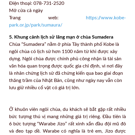
Điện thoại: 078-731-2520
Mở cửa cả ngày
Trang web:
https://www.kobe-
park.or.jp/park/sumaura/
5. Khung cảnh lịch sử lãng mạn ở chùa Sumadera
Chùa “Sumadera” nằm ở phía Tây thành phố Kobe là
ngôi chùa có lịch sử hơn 1100 năm từ khi được xây
dựng. Ngôi chùa được chính phủ công nhận là tài sản
văn hóa quan trọng được quốc gia chỉ định, vì nơi đây
là nhân chứng lịch sử đã chứng kiến qua bao giai đoạn
thăng trầm của Nhật Bản, cũng như ngày nay vẫn còn
lưu giữ nhiều cổ vật có giá trị lớn.
Ở khuôn viên ngôi chùa, du khách sẽ bắt gặp rất nhiều
bức tượng thú vị mang những giá trị riêng. Đầu tiên là
6 bức tượng “Warabe Jizo” rất xinh xắn đầu đội mũ đỏ
và đeo tạp dề. Warabe có nghĩa là trẻ em, Jizo được