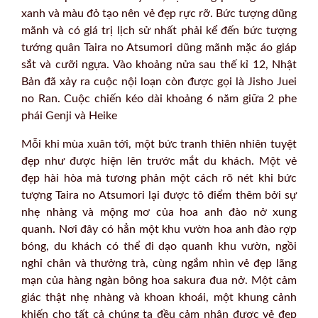
xanh và màu đỏ tạo nên vẻ đẹp rực rỡ. Bức tượng dũng
mãnh và có giá trị lịch sử nhất phải kể đến bức tượng
tướng quân Taira no Atsumori dũng mãnh mặc áo giáp
sắt và cưỡi ngựa. Vào khoảng nửa sau thế kỉ 12, Nhật
Bản đã xảy ra cuộc nội loạn còn được gọi là Jisho Juei
no Ran. Cuộc chiến kéo dài khoảng 6 năm giữa 2 phe
phái Genji và Heike
Mỗi khi mùa xuân tới, một bức tranh thiên nhiên tuyệt
đẹp như được hiện lên trước mắt du khách. Một vẻ
đẹp hài hòa mà tương phản một cách rõ nét khi bức
tượng Taira no Atsumori lại được tô điểm thêm bởi sự
nhẹ nhàng và mộng mơ của hoa anh đào nở xung
quanh. Nơi đây có hẳn một khu vườn hoa anh đào rợp
bóng, du khách có thể đi dạo quanh khu vườn, ngồi
nghỉ chân và thưởng trà, cùng ngắm nhìn vẻ đẹp lãng
mạn của hàng ngàn bông hoa sakura đua nở. Một cảm
giác thật nhẹ nhàng và khoan khoái, một khung cảnh
khiến cho tất cả chúng ta đều cảm nhận được vẻ đẹp