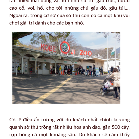
rất nhiều loài động vật lớn như sư tử, gấu trúc, hươu
cao cổ, voi, hổ, cho tới những chú gấu đỏ, gấu túi,...
Ngoài ra, trong cơ sở của sở thú còn có cả một khu vui
chơi giải trí dành cho các bạn nhỏ.
Có lẽ điều ấn tượng với du khách nhất chính là xung
quanh sở thú trồng rất nhiều hoa anh đào, gần 500 cây,
rợp bóng cả một khoảng sân. Du khách sẽ cảm thấy