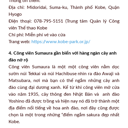
Thông tin thêm:
Địa chỉ: Midoridai, Suma-ku, Thành phố Kobe, Quận
Hyogo
Điện thoại: 078-795-5151 (Trung tâm Quản lý Công
viên Thể thao Kobe
Chi phí: Miễn phí vé vào cửa
Trang web:
https://www.kobe-park.or.jp/
4. Công viên Sumaura gần biển với hàng ngàn cây anh
đào nở rộ
Công viên Sumaura là một một công viên nằm dọc
sườn núi Tekkai và núi Hachibuse nhìn ra đảo Awaji và
Matsubara, nơi mà bạn có thể ngắm những cây anh
đào cùng đại dương xanh. Kể từ khi công viên mở cửa
vào năm 1935, cây thông đen Nhật Bản và anh đào
Yoshino đã được trồng và hiện nay nó đã trở thành một
địa điểm nổi tiếng về hoa anh đào, nơi đây cũng được
chọn là một trong những “điểm ngắm sakura đẹp nhất
Kobe.