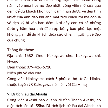
năm, vào mùa hoa nở đẹp nhất, công viên mở cửa qua
đêm để du khách không chỉ cảm nhận được vẻ đẹp tinh
khiết của anh đào khi ánh mặt trời chiếu rọi mà còn là
vẻ đẹp kỳ bí vào ban đêm. Nơi đây còn có cả những
đường hầm hoa anh đào rợp bóng bao phủ, tạo một
không gian để du khách thỏa sức chiêm ngưỡng vẻ đẹp
của chúng.
Thông tin thêm:
Địa chỉ: 1682 Ono, Kakogawa-cho, Kakogawa-shi,
Hyogo
Điện thoại: 079-426-6710
Miễn phí vé vào cửa
Công viên Hiokayama cách 5 phút đi bộ từ Ga Hioka,
thuộc tuyến JR Kakogawa nối liền với Ga Himeji.
9. Di tích lâu đài Akashi
Công viên Akashi bao quanh di tích Thành Akashi, có
diện tích lên tới 55ha. Di tích lịch sử lâu đài Akashi có