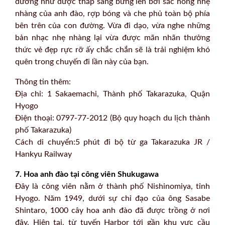
đường như được thắp sáng bừng lên bởi sắc hồng nhẹ
nhàng của anh đào, rợp bóng và che phủ toàn bộ phía
bên trên của con đường. Vừa đi dạo, vừa nghe những
bản nhạc nhẹ nhàng lại vừa được mãn nhãn thưởng
thức vẻ đẹp rực rỡ ấy chắc chắn sẽ là trải nghiệm khó
quên trong chuyến đi lần này của bạn.
Thông tin thêm:
Địa chỉ: 1 Sakaemachi, Thành phố Takarazuka, Quận
Hyogo
Điện thoại: 0797-77-2012 (Bộ quy hoạch du lịch thành
phố Takarazuka)
Cách di chuyển:5 phút đi bộ từ ga Takarazuka JR /
Hankyu Railway
7. Hoa anh đào tại công viên Shukugawa
Đây là công viên nằm ở thành phố Nishinomiya, tỉnh
Hyogo. Năm 1949, dưới sự chỉ đạo của ông Sasabe
Shintaro, 1000 cây hoa anh đào đã được trồng ở nơi
đây. Hiện tại, từ tuyến Harbor tới gần khu vực cầu