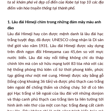
ta sẽ khám phá vẻ đẹp cổ điển của Kobe tại top 10 các địa
điểm văn hóa truyền thống tại thành phố.
1. Lâu đài Himeji chìm trong những đám mây màu anh
đào
Lâu đài Himeji hay còn được mệnh danh là lâu đài hạc
trắng tuyệt đẹp, đã được UNESCO công nhận là Di sản
thế giới vào năm 1931. Lâu đài Himeji được xây dựng
trên đỉnh ngọn đồi Himeyama cao 45,6m so với mực
nước biển. Lâu đài này nổi tiếng không chỉ do tháp
chính lớn mà còn sở hữu mạng lưới 83 tòa nhà với các
hệ thống phòng thủ kiên cố từ thời phong kiến, phức
tạp giống như một mê cung. Himeji được xây bằng gỗ
(tổng cộng khoảng 36 tấn) và được phủ thạch cao trắng
bên ngoài để chống thấm và chống cháy. Sở dĩ có tên
gọi Hạc trắng vì bề ngoài của lâu đài với những donjon
và tháp canh phủ thạch cao trắng làm ta liên tưởng tới
hình ảnh nên thơ của một con hạc trắng đang cất cánh