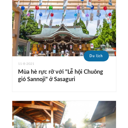
Du lịch
11-8-2021
Mùa hè rực rỡ với "Lễ hội Chuông
gió Sannoji" ở Sasaguri