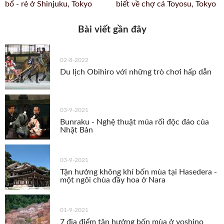
bổ - rẻ ở Shinjuku, Tokyo
biết về chợ cá Toyosu, Tokyo
Bài viết gần đây
02-8-2022
Du lịch Obihiro với những trò chơi hấp dẫn
03-9-2021
Bunraku - Nghệ thuật múa rối độc đáo của
Nhật Bản
03-9-2021
Tận hưởng không khí bốn mùa tại Hasedera -
một ngôi chùa đầy hoa ở Nara
01-9-2021
7 địa điểm tận hưởng bốn mùa ở yoshino