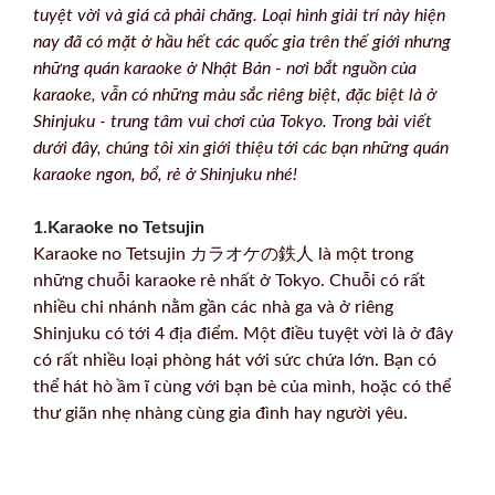
tuyệt vời và giá cả phải chăng. Loại hình giải trí này hiện
nay đã có mặt ở hầu hết các quốc gia trên thế giới nhưng
những quán karaoke ở Nhật Bản - nơi bắt nguồn của
karaoke, vẫn có những màu sắc riêng biệt, đặc biệt là ở
Shinjuku - trung tâm vui chơi của Tokyo. Trong bài viết
dưới đây, chúng tôi xin giới thiệu tới các bạn những quán
karaoke ngon, bổ, rẻ ở Shinjuku nhé!
1.Karaoke no Tetsujin
Karaoke no Tetsujin カラオケの鉄人 là một trong
những chuỗi karaoke rẻ nhất ở Tokyo. Chuỗi có rất
nhiều chi nhánh nằm gần các nhà ga và ở riêng
Shinjuku có tới 4 địa điểm. Một điều tuyệt vời là ở đây
có rất nhiều loại phòng hát với sức chứa lớn. Bạn có
thể hát hò ầm ĩ cùng với bạn bè của mình, hoặc có thể
thư giãn nhẹ nhàng cùng gia đình hay người yêu.