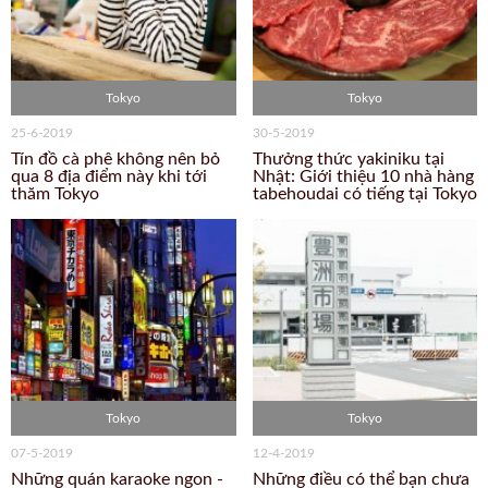
Tokyo
Tokyo
25-6-2019
30-5-2019
Tín đồ cà phê không nên bỏ
Thưởng thức yakiniku tại
qua 8 địa điểm này khi tới
Nhật: Giới thiệu 10 nhà hàng
thăm Tokyo
tabehoudai có tiếng tại Tokyo
Tokyo
Tokyo
07-5-2019
12-4-2019
Những quán karaoke ngon -
Những điều có thể bạn chưa