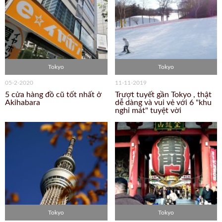
Tokyo
Tokyo
05-2-2020
11-11-2019
5 cửa hàng đồ cũ tốt nhất ở
Trượt tuyết gần Tokyo , thật
Akihabara
dễ dàng và vui vẻ với 6 "khu
nghỉ mát" tuyệt vời
Tokyo
Tokyo