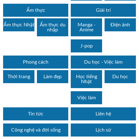
Ẩm thực
Giải trí
Ẩm thực Nhật
Ẩm thực du
Manga -
Điện ảnh
nhập
Anime
J-pop
Phong cách
Du học - Việc làm
Thời trang
Làm đẹp
Học tiếng
Du học
Nhật
Việc làm
Tin tức
Liên hệ
Công nghệ và đời sống
Lịch sử