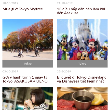
28-10-2019
21-10-2019
Mua gì ở Tokyo Skytree
13 điều hấp dẫn nên làm khi
đến Asakusa
Tokyo
Tokyo
03-10-2019
22-8-2019
Gợi ý hành trình 1 ngày tại
Bí quyết đi Tokyo Disneyland
Tokyo: ASAKUSA + UENO
và Disneysea tiết kiệm nhất