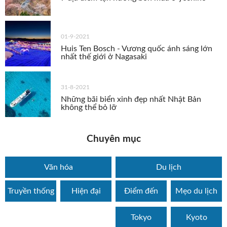
01-9-2021
Huis Ten Bosch - Vương quốc ánh sáng lớn
nhất thế giới ở Nagasaki
31-8-2021
Những bãi biển xinh đẹp nhất Nhật Bản
không thể bỏ lỡ
Chuyên mục
Văn hóa
Du lịch
Truyền thống
Hiện đại
Điểm đến
Mẹo du lịch
Tokyo
Kyoto