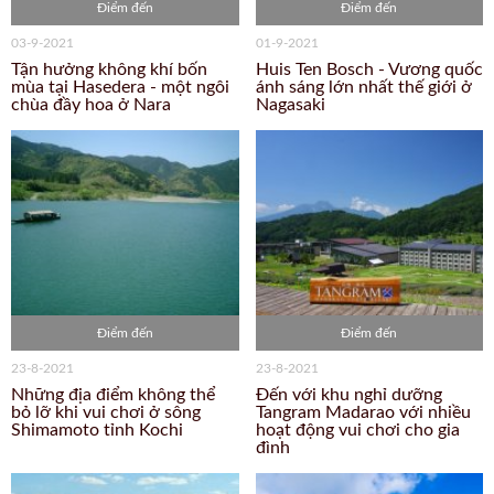
Điểm đến
Điểm đến
03-9-2021
01-9-2021
Tận hưởng không khí bốn
Huis Ten Bosch - Vương quốc
mùa tại Hasedera - một ngôi
ánh sáng lớn nhất thế giới ở
chùa đầy hoa ở Nara
Nagasaki
Điểm đến
Điểm đến
23-8-2021
23-8-2021
Những địa điểm không thể
Đến với khu nghỉ dưỡng
bỏ lỡ khi vui chơi ở sông
Tangram Madarao với nhiều
Shimamoto tỉnh Kochi
hoạt động vui chơi cho gia
đình