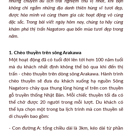
những chuyến du lịch trải nghiệm thú vị nhất, khi bạn
không chỉ ngắm những địa danh thiên hùng vĩ tươi đẹp,
được hòa mình và cùng tham gia các hoạt động vô cùng
đặc sắc. Trong bài viết ngày hôm nay, chúng ta hãy cùng
khám phá thị trấn Nagatoro qua bốn mùa tươi đẹp trong
năm.
1. Chèo thuyền trên sông Arakawa
Một hoạt động đã có tuổi đời lên tới hơn 100 năm tuổi
mà du khách nhất định không thể bỏ qua khi đến thị
trấn - chèo thuyền trên dòng sông Arakawa. Hành trình
chèo thuyền sẽ đưa du khách xuống hạ nguồn Sông
Nagatoro chảy qua thung lũng hùng vĩ trên con thuyền
gỗ truyền thống Nhật Bản. Mỗi chiếc thuyền tối đa có
thể chở được 20 người trong mỗi lượt. Du khách có
thể lựa chọn một trong ba lịch trình mà con thuyền sẽ
di chuyển bao gồm:
- Con đường A: tổng chiều dài là 3km, kéo dài từ phần