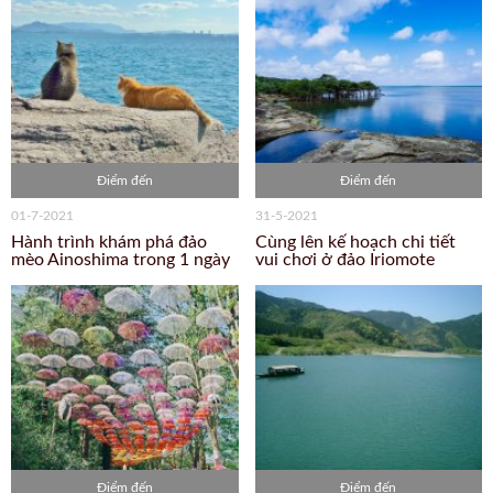
Điểm đến
Điểm đến
01-7-2021
31-5-2021
Hành trình khám phá đảo
Cùng lên kế hoạch chi tiết
mèo Ainoshima trong 1 ngày
vui chơi ở đảo Iriomote
Điểm đến
Điểm đến