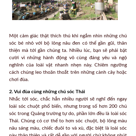
Một cảm giác thật thích thú khi ngắm nhìn những chú
sóc bé nhỏ với bộ lông nâu đen có thể gần gũi, thân
thiện mà tới gần chúng ta. Nhiều lúc, bạn sẽ phải bật
cười vì những hành động vô cùng đáng yêu và ngộ
nghĩnh của loài vật nhanh nhẹn này. Chiêm ngưỡng
cách chúng leo thoăn thoắt trên những cành cây hoặc
chơi đùa.
2. Vui đùa cùng những chú sóc Thái
Nhắc tới sóc, chắc hẳn nhiều người sẽ nghĩ đến ngay
loài sóc chuột phổ biến, nhưng trong số hơn 200 chú
sóc trong Quảng trường tự do, phần lớn đều là loài sóc
Thái. Chúng có cơ thể to hơn sóc chuột, bộ lông màu
nâu sáng màu, chiếc đuôi to và xù, đặc biệt là loài sóc
này thân thiện và rất dễ gần với người chứ không nhút