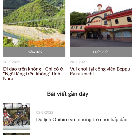
Điểm đến
Điểm đến
10-5-2021
28-4-2021
Đi dạo trên không - Chỉ có ở
Vui chơi tại công viên Beppu
"Ngôi làng trên không" tỉnh
Rakutenchi
Nara
Bài viết gần đây
02-8-2022
Du lịch Obihiro với những trò chơi hấp dẫn