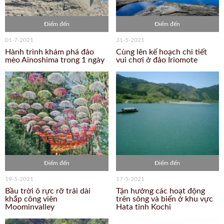
Điểm đến
Điểm đến
01-7-2021
31-5-2021
Hành trình khám phá đảo
Cùng lên kế hoạch chi tiết
mèo Ainoshima trong 1 ngày
vui chơi ở đảo Iriomote
Điểm đến
Điểm đến
19-5-2021
17-5-2021
Bầu trời ô rực rỡ trải dài
Tận hưởng các hoạt động
khắp công viên
trên sông và biển ở khu vực
Moominvalley
Hata tỉnh Kochi