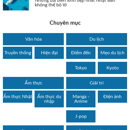
Những bãi biển xinh đẹp nhất Nhật Bản
không thể bỏ lỡ
Chuyên mục
Văn hóa
Du lịch
Truyền thống
Hiện đại
Điểm đến
Mẹo du lịch
Tokyo
Kyoto
Ẩm thực
Giải trí
Ẩm thực Nhật
Ẩm thực du
Manga -
Điện ảnh
nhập
Anime
J-pop