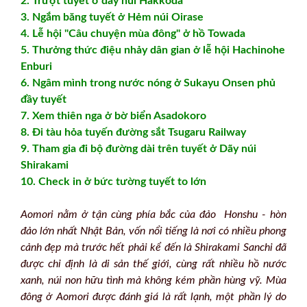
2. Trượt tuyết ở dãy núi Hakkoda
3. Ngắm băng tuyết ở Hẻm núi Oirase
4. Lễ hội "Câu chuyện mùa đông" ở hồ Towada
5. Thưởng thức điệu nhảy dân gian ở lễ hội Hachinohe
Enburi
6. Ngâm mình trong nước nóng ở Sukayu Onsen phủ
đầy tuyết
7. Xem thiên nga ở bờ biển Asadokoro
8. Đi tàu hỏa tuyến đường sắt Tsugaru Railway
9. Tham gia đi bộ đường dài trên tuyết ở Dãy núi
Shirakami
10. Check in ở bức tường tuyết to lớn
Aomori nằm ở tận cùng phía bắc của đảo Honshu - hòn
đảo lớn nhất Nhật Bản, vốn nổi tiếng là nơi có nhiều phong
cảnh đẹp mà trước hết phải kể đến là Shirakami Sanchi đã
được chỉ định là di sản thế giới, cùng rất nhiều hồ nước
xanh, núi non hữu tình mà không kém phần hùng vỹ. Mùa
đông ở Aomori được đánh giá là rất lạnh, một phần lý do