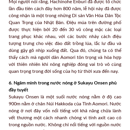
Mọi người nói rằng, Hachinohe Enburi đã được tổ chức
lần đầu tiên cách đây hơn 800 năm, lễ hội này đã được
công nhận là một trong những Di sản Văn Hóa Dân Tộc
Quan Trọng của Nhật Bản. Điệu múa trên đường phố
được thực hiện bởi 20 đến 30 vũ công mặc các loại
trang phục khác nhau, với các bước nhảy cách điệu
tượng trưng cho việc đào đất trồng lúa, lắc lư đầu và
dùng gậy gõ nhịp xuống đất. Qua đó, chúng ta có thể
thấy cách mà người dân Aomori tôn trọng và hòa hợp
với thiên nhiên khi nông nghiệp đóng vai trò vô cùng
quan trọng trong đời sống của họ từ thời xưa đến nay.
6. Ngâm mình trong nước nóng ở Sukayu Onsen phủ
đầy tuyết
Sukayu Onsen là một suối nước nóng nằm ở độ cao
900m nằm ở chân Núi Hakkoda của Tỉnh Aomori. Nước
nóng ở nơi đây vốn nổi tiếng với khả năng chữa lành
vết thương một cách nhanh chóng vì tính axit cao có
trong nguồn nước. Không chỉ nổi tiếng với nguồn nước