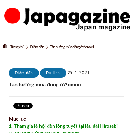
Trang chủ
Điểm đến
Tận hưởng mùa đông ở Aomori
29-1-2021
Điểm đến
Du lịch
Tận hưởng mùa đông ở Aomori
Mục lục
1. Tham gia lễ hội đèn lồng tuyết tại lâu đài Hirosaki