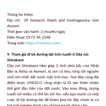
Thông tin thêm:
Địa chỉ: 39 Jiomachi, thành phố Goshogawara, tỉnh
Aomori
Thời gian vận hành: 3 chuyến/ngày
Điện thoại: 0173-34-2148
Trang web:
https://tsutetsu.com/
9. Tham gia đi bộ đường dài trên tuyết ở Dãy núi
Shirakami
Dãy núi Shirakami nằm giáp 2 tỉnh phía bắc của Nhật
Bản là Akita và Aomori, là nơi có khu rừng sồi nguyên
sinh lớn nhất đất nước mặt trời mọc. Nơi đây cũng địa
điểm được UNESCO công nhận là Di sản thiên nhiên
thế giới đầu tiên của đất nước. Vào mùa đông, lượng
tuyết rơi nhiều có thể lên tới 4m, nếu bạn muốn có một
cuộc đi bộ đường dài để khám phá thì đây chính là cơ
hội trải nghiệm dành cho những người dũng cảm.