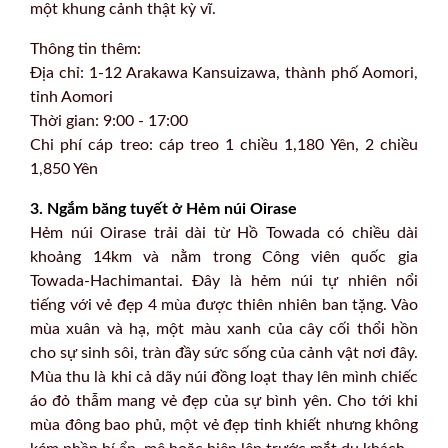
một khung cảnh thật kỳ vĩ.
Thông tin thêm:
Địa chỉ: 1-12 Arakawa Kansuizawa, thành phố Aomori,
tỉnh Aomori
Thời gian: 9:00 - 17:00
Chi phí cáp treo: cáp treo 1 chiều 1,180 Yên, 2 chiều
1,850 Yên
3. Ngắm băng tuyết ở Hẻm núi Oirase
Hẻm núi Oirase trải dài từ Hồ Towada có chiều dài
khoảng 14km và nằm trong Công viên quốc gia
Towada-Hachimantai. Đây là hẻm núi tự nhiên nổi
tiếng với vẻ đẹp 4 mùa được thiên nhiên ban tặng. Vào
mùa xuân và hạ, một màu xanh của cây cối thổi hồn
cho sự sinh sôi, tràn đầy sức sống của cảnh vật nơi đây.
Mùa thu là khi cả dãy núi đồng loạt thay lên mình chiếc
áo đỏ thẫm mang vẻ đẹp của sự bình yên. Cho tới khi
mùa đông bao phủ, một vẻ đẹp tinh khiết nhưng không