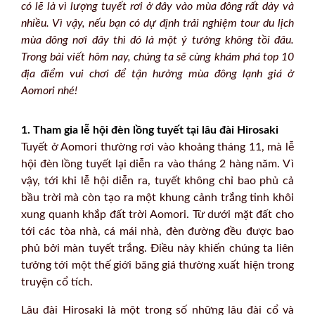
có lẽ là vì lượng tuyết rơi ở đây vào mùa đông rất dày và
nhiều. Vì vậy, nếu bạn có dự định trải nghiệm tour du lịch
mùa đông nơi đây thì đó là một ý tưởng không tồi đâu.
Trong bài viết hôm nay, chúng ta sẽ cùng khám phá top 10
địa điểm vui chơi để tận hưởng mùa đông lạnh giá ở
Aomori nhé!
1. Tham gia lễ hội đèn lồng tuyết tại lâu đài Hirosaki
Tuyết ở Aomori thường rơi vào khoảng tháng 11, mà lễ
hội đèn lồng tuyết lại diễn ra vào tháng 2 hàng năm. Vì
vậy, tới khi lễ hội diễn ra, tuyết không chỉ bao phủ cả
bầu trời mà còn tạo ra một khung cảnh trắng tinh khôi
xung quanh khắp đất trời Aomori. Từ dưới mặt đất cho
tới các tòa nhà, cá mái nhà, đèn đường đều được bao
phủ bởi màn tuyết trắng. Điều này khiến chúng ta liên
tưởng tới một thế giới băng giá thường xuất hiện trong
truyện cổ tích.
Lâu đài Hirosaki là một trong số những lâu đài cổ và