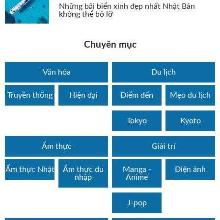
Những bãi biển xinh đẹp nhất Nhật Bản
không thể bỏ lỡ
Chuyên mục
Văn hóa
Du lịch
Truyền thống
Hiện đại
Điểm đến
Mẹo du lịch
Tokyo
Kyoto
Ẩm thực
Giải trí
Ẩm thực Nhật
Ẩm thực du
Manga -
Điện ảnh
nhập
Anime
J-pop