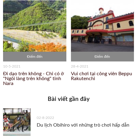
Điểm đến
Điểm đến
10-5-2021
28-4-2021
Đi dạo trên không - Chỉ có ở
Vui chơi tại công viên Beppu
"Ngôi làng trên không" tỉnh
Rakutenchi
Nara
Bài viết gần đây
02-8-2022
Du lịch Obihiro với những trò chơi hấp dẫn