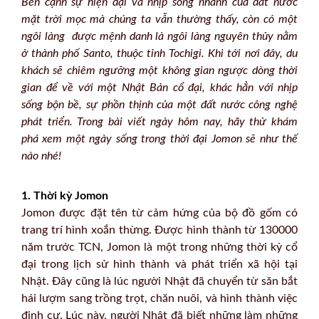
Bên cạnh sự hiện đại và nhịp sống nhanh của đất nước
mặt trời mọc mà chúng ta vẫn thường thấy, còn có một
ngôi làng được mệnh danh là ngôi làng nguyên thủy nằm
ở thành phố Santo, thuộc tỉnh Tochigi. Khi tới nơi đây, du
khách sẽ chiêm ngưỡng một không gian ngược dòng thời
gian để về với một Nhật Bản cổ đại, khác hẳn với nhịp
sống bộn bề, sự phồn thịnh của một đất nước công nghệ
phát triển. Trong bài viết ngày hôm nay, hãy thử khám
phá xem một ngày sống trong thời đại Jomon sẽ như thế
nào nhé!
1. Thời kỳ Jomon
Jomon được đặt tên từ cảm hứng của bộ đồ gốm có
trang trí hình xoắn thừng. Được hình thành từ 130000
năm trước TCN, Jomon là một trong những thời kỳ cổ
đại trong lịch sử hình thành và phát triển xã hội tại
Nhật. Đây cũng là lúc người Nhật đã chuyển từ săn bắt
hái lượm sang trồng trọt, chăn nuôi, và hình thành việc
định cư. Lúc này, người Nhật đã biết những làm những