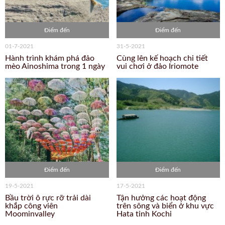
Điểm đến
Điểm đến
01-7-2021
31-5-2021
Hành trình khám phá đảo
Cùng lên kế hoạch chi tiết
mèo Ainoshima trong 1 ngày
vui chơi ở đảo Iriomote
Điểm đến
Điểm đến
19-5-2021
17-5-2021
Bầu trời ô rực rỡ trải dài
Tận hưởng các hoạt động
khắp công viên
trên sông và biển ở khu vực
Moominvalley
Hata tỉnh Kochi