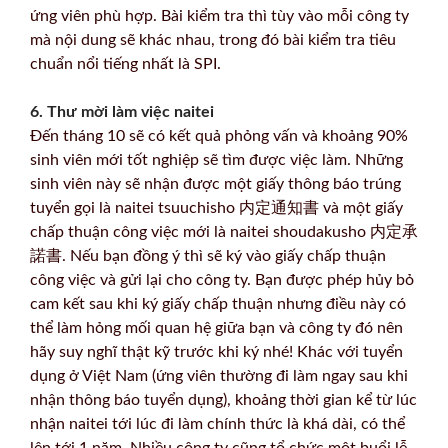
ứng viên phù hợp. Bài kiểm tra thì tùy vào mỗi công ty
mà nội dung sẽ khác nhau, trong đó bài kiểm tra tiêu
chuẩn nổi tiếng nhất là SPI.
6. Thư mời làm việc naitei
Đến tháng 10 sẽ có kết quả phỏng vấn và khoảng 90%
sinh viên mới tốt nghiệp sẽ tìm được việc làm. Những
sinh viên này sẽ nhận được một giấy thông báo trúng
tuyển gọi là naitei tsuuchisho 内定通知書 và một giấy
chấp thuận công việc mới là naitei shoudakusho 内定承
諾書. Nếu bạn đồng ý thì sẽ ký vào giấy chấp thuận
công việc và gửi lại cho công ty. Bạn được phép hủy bỏ
cam kết sau khi ký giấy chấp thuận nhưng điều này có
thể làm hỏng mối quan hệ giữa bạn và công ty đó nên
hãy suy nghĩ thật kỹ trước khi ký nhé! Khác với tuyển
dụng ở Việt Nam (ứng viên thường đi làm ngay sau khi
nhận thông báo tuyển dụng), khoảng thời gian kể từ lúc
nhận naitei tới lúc đi làm chính thức là khá dài, có thể
lên tới 1 năm. Nhiều công ty cũng tổ chức một buổi lễ