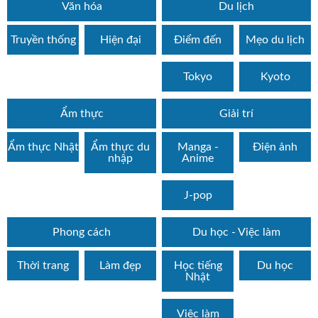
Văn hóa
Du lịch
Truyền thống
Hiện đại
Điểm đến
Mẹo du lịch
Tokyo
Kyoto
Ẩm thực
Giải trí
Ẩm thực Nhật
Ẩm thực du
Manga -
Điện ảnh
nhập
Anime
J-pop
Phong cách
Du học - Việc làm
Thời trang
Làm đẹp
Học tiếng
Du học
Nhật
Việc làm