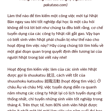
pakutaso.com)
Làm thế nào để tìm kiếm một công việc mới tại Nhật
Bản ngay sau khi tốt nghiệp đại học là một câu hỏi
không dễ trả lời bởi như chúng ta đều biết rằng, cơ chế
tuyển dụng của các công ty Nhật rất gắt gao. Vậy bạn
có biết sinh viên Nhật phải chuẩn bị như thế nào cho
hoạt động tìm việc này? Hãy cùng chúng tôi tìm hiểu về
một giai đoạn quan trọng quyết định đến tương lai của
người Nhật trong bài viết này nhé!
Hoạt động tìm kiếm việc làm của các sinh viên Nhật
được gọi là shuukatsu 就活, cách viết tắt của
shuushoku katsudou 就職活動 (hoạt động tìm việc). Ở
châu Âu và châu Mỹ, việc tuyển dụng diễn ra quanh
năm nhưng các công ty Nhật lại có lịch tuyển dụng rất
thống nhất, chỉ tuyển những sinh viên tốt nghiệp trong
tháng 4. Trên thực tế, hơn 80% sinh viên Nhật được
nhận ít nhất một lời mời làm việc vào năm cuối đại học,