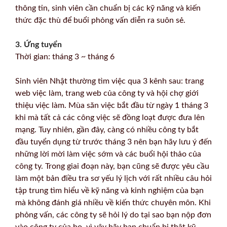
thông tin, sinh viên cần chuẩn bị các kỹ năng và kiến
thức đặc thù để buổi phỏng vấn diễn ra suôn sẻ.
3. Ứng tuyển
Thời gian: tháng 3 ~ tháng 6
Sinh viên Nhật thường tìm việc qua 3 kênh sau: trang
web việc làm, trang web của công ty và hội chợ giới
thiệu việc làm. Mùa săn việc bắt đầu từ ngày 1 tháng 3
khi mà tất cả các công việc sẽ đồng loạt được đưa lên
mạng. Tuy nhiên, gần đây, càng có nhiều công ty bắt
đầu tuyển dụng từ trước tháng 3 nên bạn hãy lưu ý đến
những lời mời làm việc sớm và các buổi hội thảo của
công ty. Trong giai đoạn này, bạn cũng sẽ được yêu cầu
làm một bản điều tra sơ yếu lý lịch với rất nhiều câu hỏi
tập trung tìm hiểu về kỹ năng và kinh nghiệm của bạn
mà không đánh giá nhiều về kiến thức chuyên môn. Khi
phỏng vấn, các công ty sẽ hỏi lý do tại sao bạn nộp đơn
vào công ty của họ, vì vậy hãy bạn chuẩn bị thật kỹ