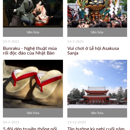
Văn hóa
Văn hóa
03-9-2021
14-5-2021
Bunraku - Nghệ thuật múa
Vui chơi ở Lễ hội Asakusa
rối độc đáo của Nhật Bản
Sanja
Văn hóa
Văn hóa
04-3-2021
23-12-2020
5 đôi dép truyền thống nổi
Tận hưởng kỳ nghỉ cuối năm