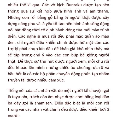
nhiều thế kỉ qua. Các vở kịch Bunraku được tạo nên
thông qua sự kết hợp giữa hình ảnh và âm thanh.
Những con rối bằng gỗ bằng ⅔ người thật được xây
dựng công phu và là yếu tố tạo nên hình ảnh sống động
nổi bật đồng thời cố định hành động của mỗi màn trình
diễn. Các nghệ sĩ múa rối đều phải mặc quần áo màu
đen, chỉ người điều khiển chính được hở mặt còn các
trợ lý phải chụp kín đầu để khán giả khó nhìn thấy mà
sẽ tập trung chú ý vào các con búp bê giống người
thật. Để thực sự thu hút được người xem, mỗi chú rối
đều khoác lên mình những chiếc áo choàng rực rỡ và
hầu hết là có các bộ phận chuyển động phức tạp nhằm
truyền tải được nhiều cảm xúc.
Tiếng nói của các nhân vật do một người kể chuyện gọi
là tayu phụ trách còn âm nhạc được chơi bằng loại đàn
ba dây gọi là shamisen. Điều đặc biệt là mỗi con rối
trong vai các nhân vật chính đều được điều khiển bởi 3
người.