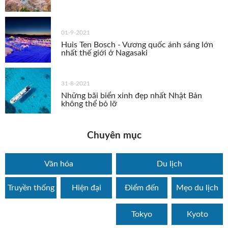
01-9-2021
Huis Ten Bosch - Vương quốc ánh sáng lớn
nhất thế giới ở Nagasaki
31-8-2021
Những bãi biển xinh đẹp nhất Nhật Bản
không thể bỏ lỡ
Chuyên mục
Văn hóa
Du lịch
Truyền thống
Hiện đại
Điểm đến
Mẹo du lịch
Tokyo
Kyoto