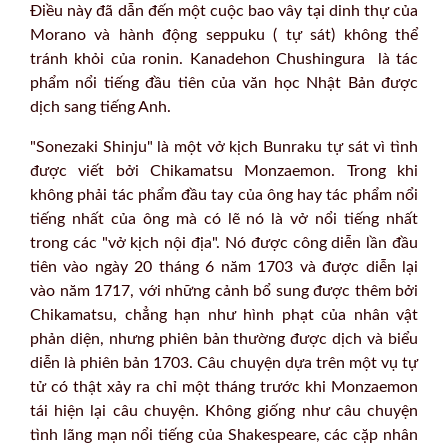
Điều này đã dẫn đến một cuộc bao vây tại dinh thự của
Morano và hành động seppuku ( tự sát) không thể
tránh khỏi của ronin. Kanadehon Chushingura là tác
phẩm nổi tiếng đầu tiên của văn học Nhật Bản được
dịch sang tiếng Anh.
"Sonezaki Shinju" là một vở kịch Bunraku tự sát vì tình
được viết bởi Chikamatsu Monzaemon. Trong khi
không phải tác phẩm đầu tay của ông hay tác phẩm nổi
tiếng nhất của ông mà có lẽ nó là vở nổi tiếng nhất
trong các "vở kịch nội địa". Nó được công diễn lần đầu
tiên vào ngày 20 tháng 6 năm 1703 và được diễn lại
vào năm 1717, với những cảnh bổ sung được thêm bởi
Chikamatsu, chẳng hạn như hình phạt của nhân vật
phản diện, nhưng phiên bản thường được dịch và biểu
diễn là phiên bản 1703. Câu chuyện dựa trên một vụ tự
tử có thật xảy ra chỉ một tháng trước khi Monzaemon
tái hiện lại câu chuyện. Không giống như câu chuyện
tình lãng mạn nổi tiếng của Shakespeare, các cặp nhân