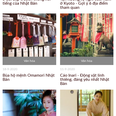
tiếng của Nhật Bản
ở Kyoto - Gợi ý 6 địa điểm
tham quan
Văn hóa
Văn hóa
18-9-2020
11-9-2020
Bùa hộ mệnh Omamori Nhật
Cáo Inari - Động vật linh
Bản
thiêng, đáng yêu nhất Nhật
Bản