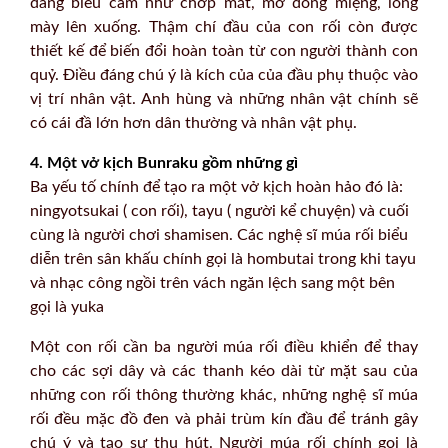
dàng biểu cảm như chớp mắt, mở đóng miệng, lông
mày lên xuống. Thậm chí đầu của con rối còn được
thiết kế để biến đổi hoàn toàn từ con người thành con
quỷ. Điều đáng chú ý là kích của của đầu phụ thuộc vào
vị trí nhân vật. Anh hùng và những nhân vật chính sẽ
có cái đầ lớn hơn dân thường và nhân vật phụ.
4. Một vở kịch Bunraku gồm những gì
Ba yếu tố chính để tạo ra một vở kịch hoàn hảo đó là:
ningyotsukai ( con rối), tayu ( người kể chuyện) và cuối
cùng là người chơi shamisen. Các nghệ sĩ múa rối biểu
diễn trên sân khấu chính gọi là hombutai trong khi tayu
và nhạc công ngồi trên vách ngăn lệch sang một bên
gọi là yuka
Một con rối cần ba người múa rối điều khiển để thay
cho các sợi dây và các thanh kéo dài từ mặt sau của
những con rối thông thường khác, những nghệ sĩ múa
rối đều mặc đồ đen và phải trùm kín đầu để tránh gây
chú ý và tạo sự thu hút. Người múa rối chính gọi là