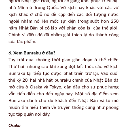
người Nhật gốc Hoa, người cố gắng khôi phục triều đại
nhà Minh ở Trung Quốc. Vở kịch này khác với các vở
kịch khác ở chỗ nó đề cập đến các đối tượng nước
ngoài nhằm nói lên mốc sự kiện trong suốt hơn 250
năm Nhật Bản bị cô lập với phần còn lại của thế giới.
Chính vì điều đó đã nhằm giải thích lý do thành công
của tác phẩm.
6. Xem Bunraku ở đâu?
Tuy trải qua khoảng thời gian gián đoạn ở thế chiến
Thứ hai nhưng sau khi xung đột kết thúc các vở kịch
Bunraku lại tiếp tục được phát triển trở lại. Vào cuối
thế kỷ 20, hai nhà hát bunraku chính của Nhật Bản đã
mở cửa ở Osaka và Tokyo, dẫn đầu cho sự phục hưng
vẫn tiếp diễn cho đến ngày nay. Một số địa điểm xem
Bunraku dành cho du khách đến Nhật Bản và tò mò
muốn tìm hiểu thêm về truyền thống cũng như phong
tục tập quán nơi đây.
Osaka