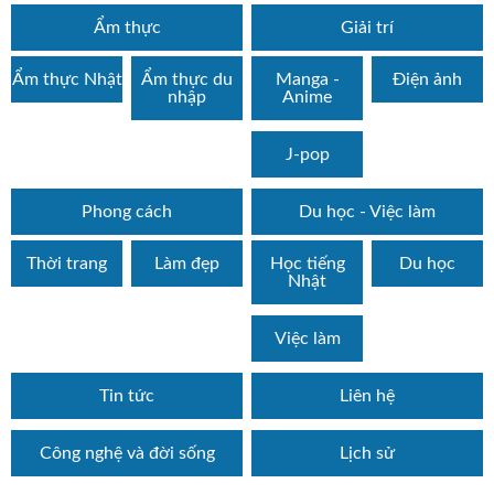
Ẩm thực
Giải trí
Ẩm thực Nhật
Ẩm thực du
Manga -
Điện ảnh
nhập
Anime
J-pop
Phong cách
Du học - Việc làm
Thời trang
Làm đẹp
Học tiếng
Du học
Nhật
Việc làm
Tin tức
Liên hệ
Công nghệ và đời sống
Lịch sử