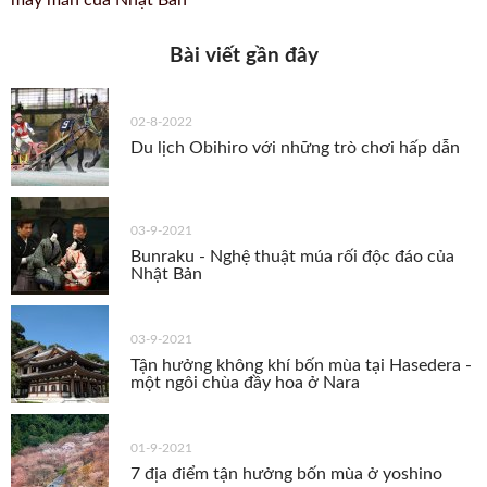
may mắn của Nhật Bản
Bài viết gần đây
02-8-2022
Du lịch Obihiro với những trò chơi hấp dẫn
03-9-2021
Bunraku - Nghệ thuật múa rối độc đáo của
Nhật Bản
03-9-2021
Tận hưởng không khí bốn mùa tại Hasedera -
một ngôi chùa đầy hoa ở Nara
01-9-2021
7 địa điểm tận hưởng bốn mùa ở yoshino