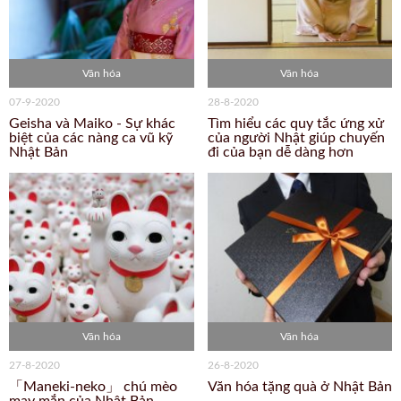
Văn hóa
Văn hóa
07-9-2020
28-8-2020
Geisha và Maiko - Sự khác
Tìm hiểu các quy tắc ứng xử
biệt của các nàng ca vũ kỹ
của người Nhật giúp chuyến
Nhật Bản
đi của bạn dễ dàng hơn
Văn hóa
Văn hóa
27-8-2020
26-8-2020
「Maneki-neko」 chú mèo
Văn hóa tặng quà ở Nhật Bản