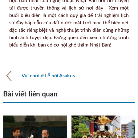
độc đáo nhất của nghệ thuật Nhật Bản bởi nó truyền
tải được truyền thống và lịch sử nơi đây . Xem một
buổi biểu diễn là một cách quý giá để trải nghiệm lịch
sử đầy hấp dẫn của đất nước mặt trời mọc thể hiện nét
đặc sắc riêng biệt và nghệ thuật trình diễn cùng những
hình ảnh tuyệt đẹp. Đừng quên đến xem chương trình
biểu diễn khi bạn có cơ hội ghé thăm Nhật Bản!
Vui chơi ở Lễ hội Asakus...
Bài viết liên quan