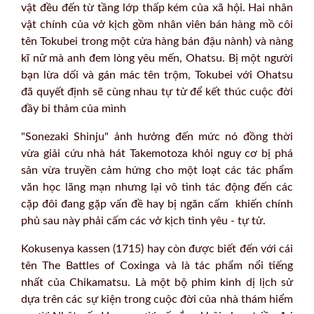
vật đều đến từ tầng lớp thấp kém của xã hội. Hai nhân
vật chính của vở kịch gồm nhân viên bán hàng mồ côi
tên Tokubei trong một cửa hàng bán đậu nành) và nàng
kĩ nữ mà anh đem lòng yêu mến, Ohatsu. Bị một người
bạn lừa dối và gán mác tên trộm, Tokubei với Ohatsu
đã quyết định sẽ cùng nhau tự tử để kết thúc cuộc đời
đầy bi thảm của mình
"Sonezaki Shinju" ảnh hưởng đến mức nó đồng thời
vừa giải cứu nhà hát Takemotoza khỏi nguy cơ bị phá
sản vừa truyền cảm hứng cho một loạt các tác phẩm
văn học lãng mạn nhưng lại vô tình tác động đến các
cặp đôi đang gặp vấn đề hay bị ngăn cấm khiến chính
phủ sau này phải cấm các vở kịch tình yêu - tự tử.
Kokusenya kassen (1715) hay còn được biết đến với cái
tên The Battles of Coxinga và là tác phẩm nổi tiếng
nhất của Chikamatsu. Là một bộ phim kinh dị lịch sử
dựa trên các sự kiện trong cuộc đời của nhà thám hiểm